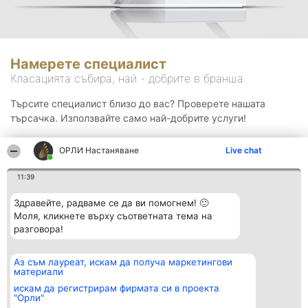
Намерете специалист
Класацията събира, най - добрите в бранша.
Търсите специалист близо до вас? Проверете нашата
търсачка. Използвайте само най-добрите услуги!
ОРЛИ Настаняване
Live chat
Търсене
11:39
Здравейте, радваме се да ви помогнем! 🙂
Моля, кликнете върху съответната тема на
разговора!
Аз съм лауреат, искам да получа маркетингови
Организатор на
Класация
Контакти
материали
класиране
Победители
Контакти
Beautiful Company S.R.L.
Списък на
искам да регистрирам фирмата си в проекта
BulevardulAleea Timișul De
всички
"Орли"
Sus Nr. 2, Bl. A30, Sc. A, Et.
победители