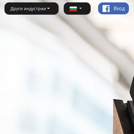
Вход
Други индустрии