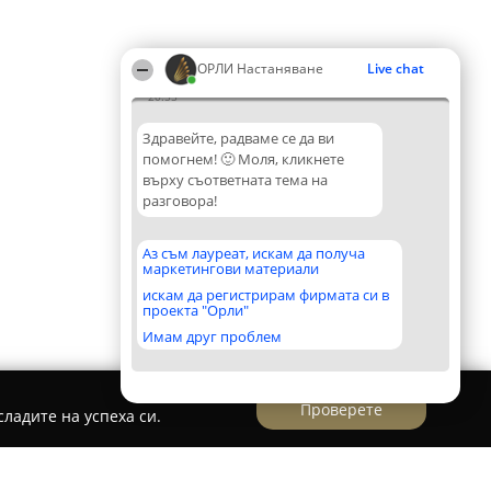
ОРЛИ Настаняване
Live chat
20:55
Здравейте, радваме се да ви
помогнем! 🙂 Моля, кликнете
върху съответната тема на
разговора!
Аз съм лауреат, искам да получа
маркетингови материали
искам да регистрирам фирмата си в
проекта "Орли"
Имам друг проблем
Проверете
ладите на успеха си.