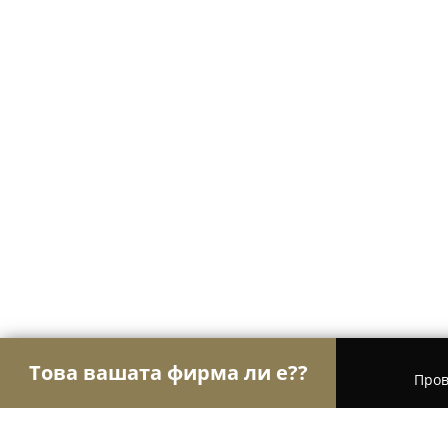
Това вашата фирма ли е??
Пров