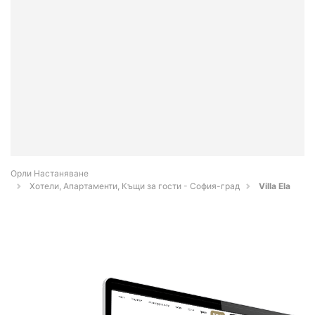
Орли Настаняване
Хотели, Апартаменти, Къщи за гости - София-град
Villa Ela