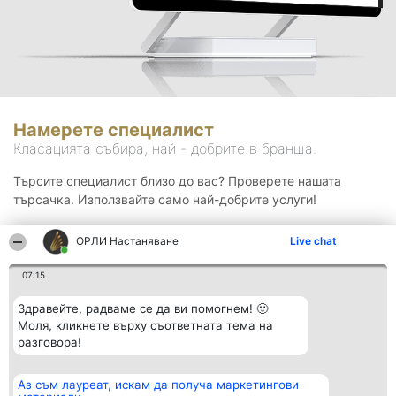
Намерете специалист
Класацията събира, най - добрите в бранша.
Търсите специалист близо до вас? Проверете нашата
търсачка. Използвайте само най-добрите услуги!
ОРЛИ Настаняване
Live chat
Търсене
07:15
Здравейте, радваме се да ви помогнем! 🙂
Моля, кликнете върху съответната тема на
разговора!
Аз съм лауреат, искам да получа маркетингови
Организатор на
Класация
Контакти