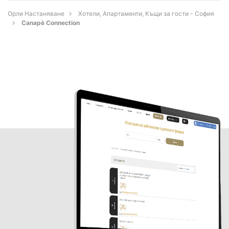
Орли Настаняване
Хотели, Апартаменти, Къщи за гости - София
Canapè Connection