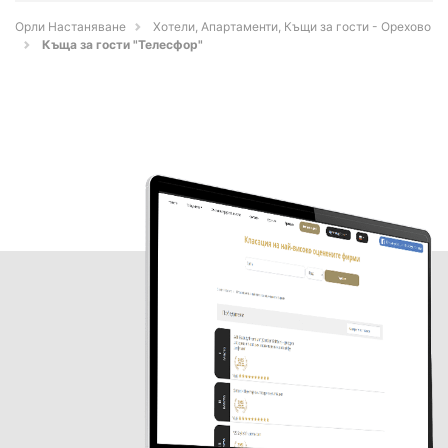
Орли Настаняване
Хотели, Апартаменти, Къщи за гости - Орехово
Къща за гости "Телесфор"