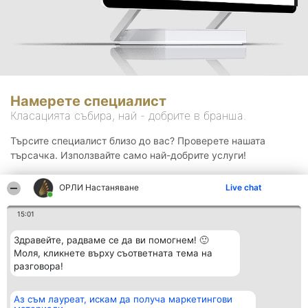
Намерете специалист
Класацията събира, най - добрите в бранша.
Търсите специалист близо до вас? Проверете нашата
търсачка. Използвайте само най-добрите услуги!
ОРЛИ Настаняване
Live chat
Търсене
15:01
Здравейте, радваме се да ви помогнем! 🙂
Моля, кликнете върху съответната тема на
разговора!
Аз съм лауреат, искам да получа маркетингови
Организатор на
Класация
Контакти