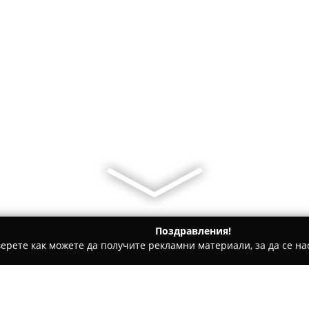
Поздравления!
ерете как можете да получите рекламни материали, за да се нас
 за гости - Лозенец
Guest House Niki