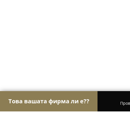
Това вашата фирма ли е??
Пров
Орли Настаняване
Хотели, Апартаменти, Къщи