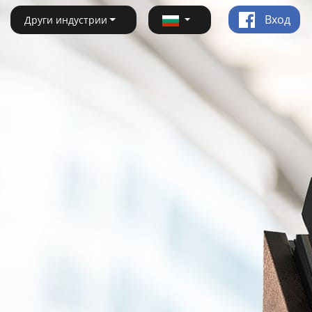
Вход
Други индустрии