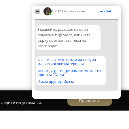
ОРЛИ Настаняване
Live chat
18:19
Здравейте, радваме се да ви
помогнем! 🙂 Моля, кликнете
върху съответната тема на
разговора!
Аз съм лауреат, искам да получа
маркетингови материали
искам да регистрирам фирмата си в
проекта "Орли"
Имам друг проблем
Проверете
ладите на успеха си.