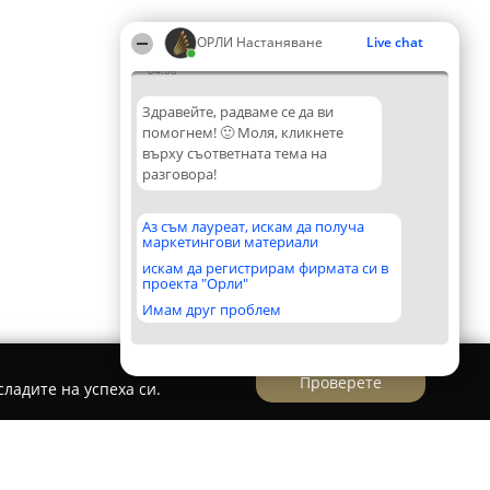
ОРЛИ Настаняване
Live chat
04:08
Здравейте, радваме се да ви
помогнем! 🙂 Моля, кликнете
върху съответната тема на
разговора!
Аз съм лауреат, искам да получа
маркетингови материали
искам да регистрирам фирмата си в
проекта "Орли"
Имам друг проблем
Проверете
ладите на успеха си.