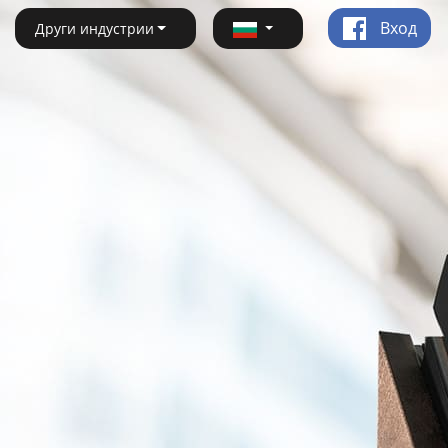
Вход
Други индустрии