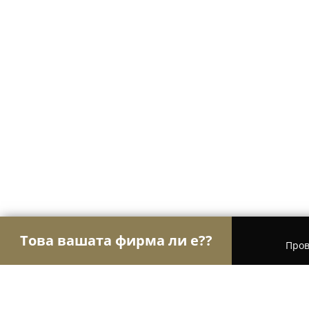
Това вашата фирма ли е??
Пров
Орли Настаняване
Хотели, Апартаменти, Къщи