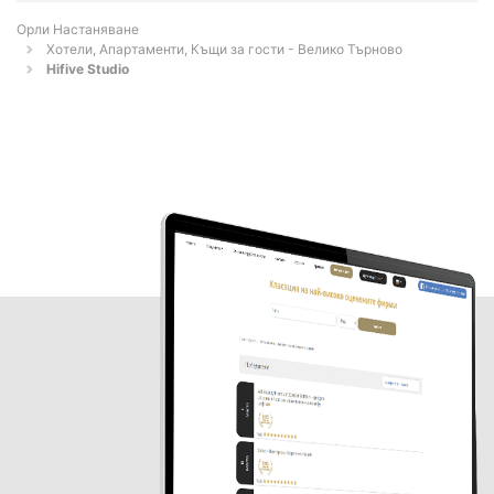
Орли Настаняване
Хотели, Апартаменти, Къщи за гости - Велико Търново
Hifive Studio