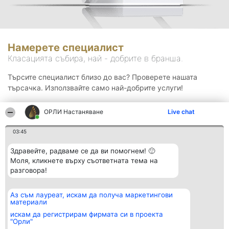
Намерете специалист
Класацията събира, най - добрите в бранша.
Търсите специалист близо до вас? Проверете нашата
търсачка. Използвайте само най-добрите услуги!
ОРЛИ Настаняване
Live chat
Търсене
03:45
Здравейте, радваме се да ви помогнем! 🙂
Моля, кликнете върху съответната тема на
разговора!
Аз съм лауреат, искам да получа маркетингови
Организатор на
Класация
Контакти
материали
класиране
Победители
Контакти
Beautiful Company S.R.L.
Списък на
искам да регистрирам фирмата си в проекта
BulevardulAleea Timișul De
всички
"Орли"
Sus Nr. 2, Bl. A30, Sc. A, Et.
победители