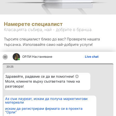
Намерете специалист
Класацията събира, най - добрите в бранша.
Търсите специалист близо до вас? Проверете нашата
търсачка. Използвайте само най-добрите услуги!
ОРЛИ Настаняване
Live chat
Търсене
20:25
Здравейте, радваме се да ви помогнем! 🙂
Моля, кликнете върху съответната тема на
разговора!
Аз съм лауреат, искам да получа маркетингови
Организатор на
Класация
Контакти
материали
класиране
Победители
Контакти
Beautiful Company S.R.L.
Списък на
искам да регистрирам фирмата си в проекта
BulevardulAleea Timișul De
всички
"Орли"
Sus Nr. 2, Bl. A30, Sc. A, Et.
победители