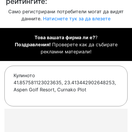
рейтингите:
Само регистрирани потребители могат да видят
данните.
Натиснете тук за да влезете
Това вашата фирма ли е?
?
Поздравления!
Проверете как да събирате
рекламни материали!
Кулиното
41.857581123023635, 23.413442902648253,
Aspen Golf Resort, Curnako Plot