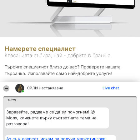
Намерете специалист
Класацията събира, най - добрите в бранша.
Търсите специалист близо до вас? Проверете нашата
търсачка. Използвайте само най-добрите услуги!
ОРЛИ Настаняване
Live chat
Търсене
10:29
Здравейте, радваме се да ви помогнем! 🙂
Моля, кликнете върху съответната тема на
разговора!
Аз съм лауреат, искам да получа маркетингови
Организатор на
Класация
Контакти