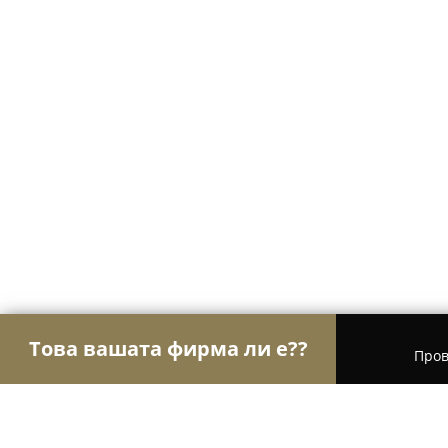
Това вашата фирма ли е??
Пров
Орли Настаняване
Хотели, Апартаменти, Къщи