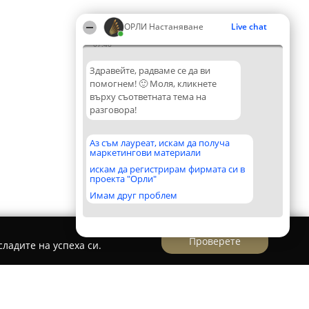
ОРЛИ Настаняване
Live chat
07:46
Здравейте, радваме се да ви
помогнем! 🙂 Моля, кликнете
върху съответната тема на
разговора!
Аз съм лауреат, искам да получа
маркетингови материали
искам да регистрирам фирмата си в
проекта "Орли"
Имам друг проблем
Проверете
ладите на успеха си.