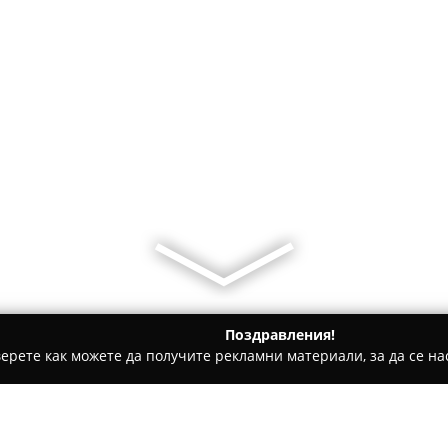
Поздравления!
ерете как можете да получите рекламни материали, за да се нас
 за гости - Каварна
Royal Cove Residence