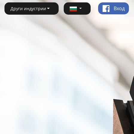
Вход
Други индустрии