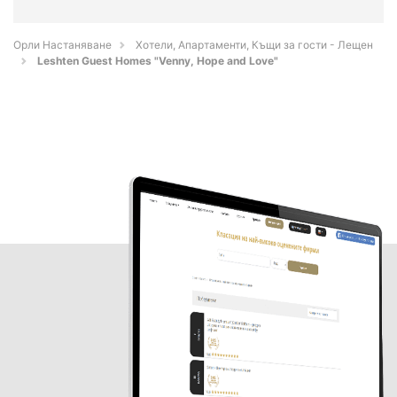
Орли Настаняване
Хотели, Апартаменти, Къщи за гости - Лещен
Leshten Guest Homes "Venny, Hope and Love"