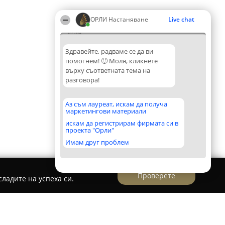
ОРЛИ Настаняване
Live chat
07:24
Здравейте, радваме се да ви
помогнем! 🙂 Моля, кликнете
върху съответната тема на
разговора!
Аз съм лауреат, искам да получа
маркетингови материали
искам да регистрирам фирмата си в
проекта "Орли"
Имам друг проблем
Проверете
ладите на успеха си.