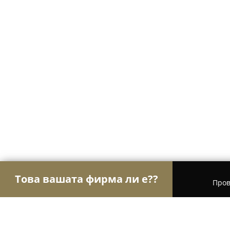
Това вашата фирма ли е??
Пров
Орли Настаняване
Хотели, Апартаменти, Къщи