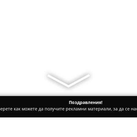
Поздравления!
ерете как можете да получите рекламни материали, за да се нас
 за гости - Ардино
Loft Studio & Apartment Ardino