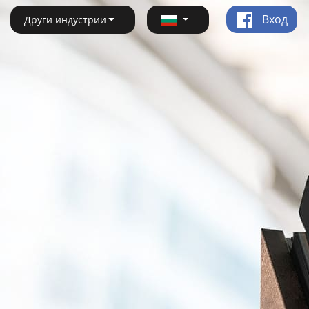
Вход
Други индустрии