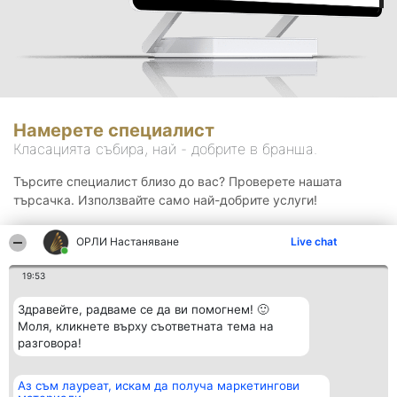
Намерете специалист
Класацията събира, най - добрите в бранша.
Търсите специалист близо до вас? Проверете нашата
търсачка. Използвайте само най-добрите услуги!
ОРЛИ Настаняване
Live chat
Търсене
19:53
Здравейте, радваме се да ви помогнем! 🙂
Моля, кликнете върху съответната тема на
разговора!
Аз съм лауреат, искам да получа маркетингови
Организатор на
Класация
Контакти