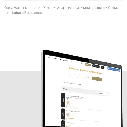
Орли Настаняване
Хотели, Апартаменти, Къщи за гости - София
Lubata Residence