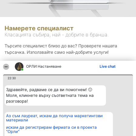
Намерете специалист
Класацията събира, най - добрите в бранша.
Търсите специалист близо до вас? Проверете нашата
търсачка. Използвайте само най-добрите услуги!
ОРЛИ Настаняване
Live chat
Търсене
22:30
Здравейте, радваме се да ви помогнем! 🙂
Моля, кликнете върху съответната тема на
разговора!
Аз съм лауреат, искам да получа маркетингови
Организатор на
Класация
Контакти
материали
класиране
Победители
Контакти
Beautiful Company S.R.L.
Списък на
искам да регистрирам фирмата си в проекта
BulevardulAleea Timișul De
всички
"Орли"
Sus Nr. 2, Bl. A30, Sc. A, Et.
победители