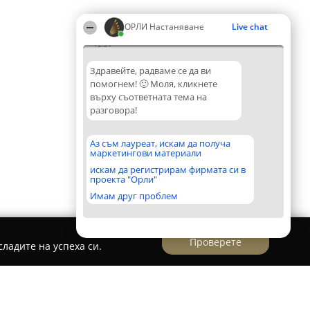
ОРЛИ Настаняване
Live chat
12:27
Здравейте, радваме се да ви
помогнем! 🙂 Моля, кликнете
върху съответната тема на
разговора!
Аз съм лауреат, искам да получа
маркетингови материали
искам да регистрирам фирмата си в
проекта "Орли"
Имам друг проблем
Проверете
ладите на успеха си.