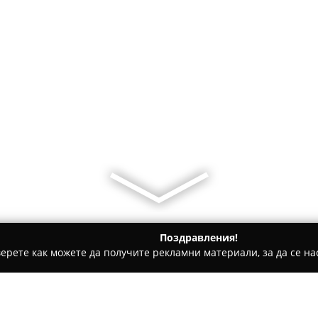
Поздравления!
ерете как можете да получите рекламни материали, за да се нас
 за гости - Ахелой
Апартаменти Ахелой