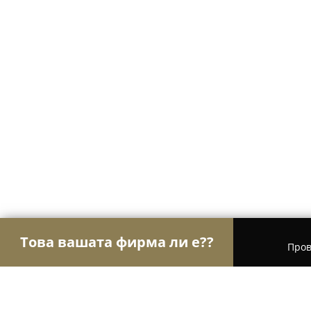
Това вашата фирма ли е??
Пров
Орли Настаняване
Хотели, Апартаменти, Къщи