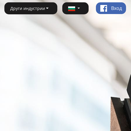
Вход
Други индустрии