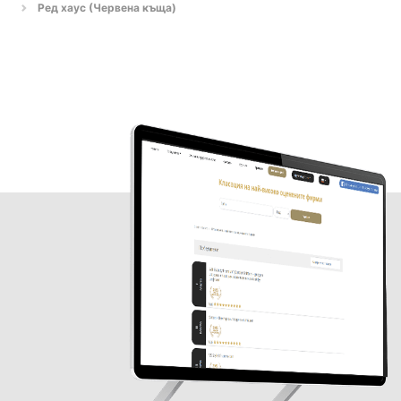
Ред хаус (Червена къща)