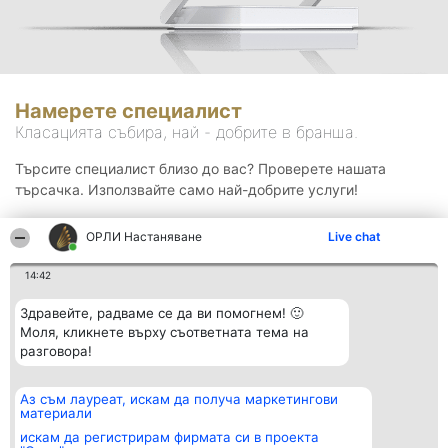
Намерете специалист
Класацията събира, най - добрите в бранша.
Търсите специалист близо до вас? Проверете нашата
търсачка. Използвайте само най-добрите услуги!
ОРЛИ Настаняване
Live chat
Търсене
14:42
Здравейте, радваме се да ви помогнем! 🙂
Моля, кликнете върху съответната тема на
разговора!
Аз съм лауреат, искам да получа маркетингови
Организатор на
Класация
Контакти
материали
класиране
Победители
Контакти
Beautiful Company S.R.L.
Списък на
искам да регистрирам фирмата си в проекта
BulevardulAleea Timișul De
всички