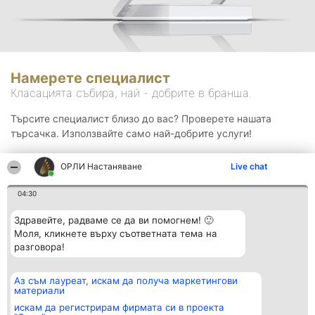
Намерете специалист
Класацията събира, най - добрите в бранша.
Търсите специалист близо до вас? Проверете нашата
търсачка. Използвайте само най-добрите услуги!
ОРЛИ Настаняване
Live chat
Търсене
04:30
Здравейте, радваме се да ви помогнем! 🙂
Моля, кликнете върху съответната тема на
разговора!
Аз съм лауреат, искам да получа маркетингови
Организатор на
Класация
Контакти
материали
класиране
Победители
Контакти
Beautiful Company S.R.L.
Списък на
искам да регистрирам фирмата си в проекта
BulevardulAleea Timișul De
всички