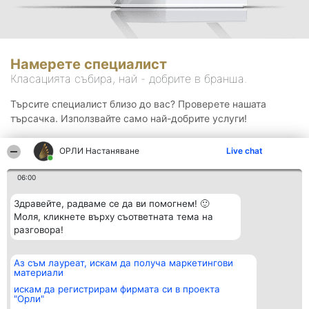
Намерете специалист
Класацията събира, най - добрите в бранша.
Търсите специалист близо до вас? Проверете нашата
търсачка. Използвайте само най-добрите услуги!
ОРЛИ Настаняване
Live chat
Търсене
06:00
Здравейте, радваме се да ви помогнем! 🙂
Моля, кликнете върху съответната тема на
разговора!
Аз съм лауреат, искам да получа маркетингови
Организатор на
Класация
Контакти
материали
класиране
Победители
Контакти
Beautiful Company S.R.L.
Списък на
искам да регистрирам фирмата си в проекта
BulevardulAleea Timișul De
всички
"Орли"
Sus Nr. 2, Bl. A30, Sc. A, Et.
победители