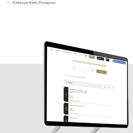
Кабакум Бийч Резидънс