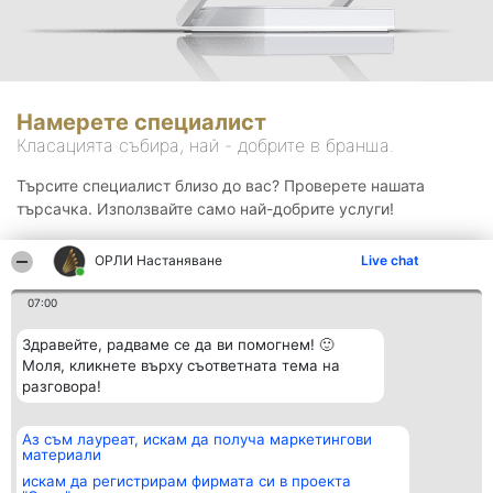
Намерете специалист
Класацията събира, най - добрите в бранша.
Търсите специалист близо до вас? Проверете нашата
търсачка. Използвайте само най-добрите услуги!
ОРЛИ Настаняване
Live chat
Търсене
07:00
Здравейте, радваме се да ви помогнем! 🙂
Моля, кликнете върху съответната тема на
разговора!
Аз съм лауреат, искам да получа маркетингови
Организатор на
Класация
Контакти
материали
класиране
Победители
Контакти
Beautiful Company S.R.L.
Списък на
искам да регистрирам фирмата си в проекта
BulevardulAleea Timișul De
всички