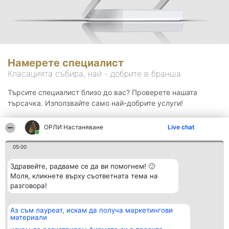
Намерете специалист
Класацията събира, най - добрите в бранша.
Търсите специалист близо до вас? Проверете нашата
търсачка. Използвайте само най-добрите услуги!
ОРЛИ Настаняване
Live chat
Търсене
05:00
Здравейте, радваме се да ви помогнем! 🙂
Моля, кликнете върху съответната тема на
разговора!
Аз съм лауреат, искам да получа маркетингови
Организатор на
Класация
Контакти
материали
класиране
Победители
Контакти
Beautiful Company S.R.L.
Списък на