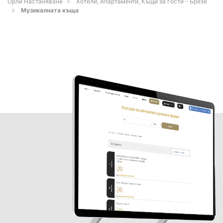
Орли Настаняване
Хотели, Апартаменти, Къщи за гости - Брезе
Музикалната къща