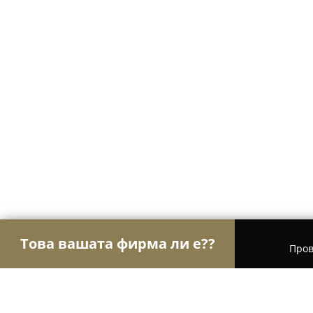
Това вашата фирма ли е??
Пров
Орли Настаняване
Хотели, Апартаменти, Къщ