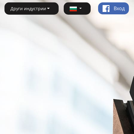
Вход
Други индустрии