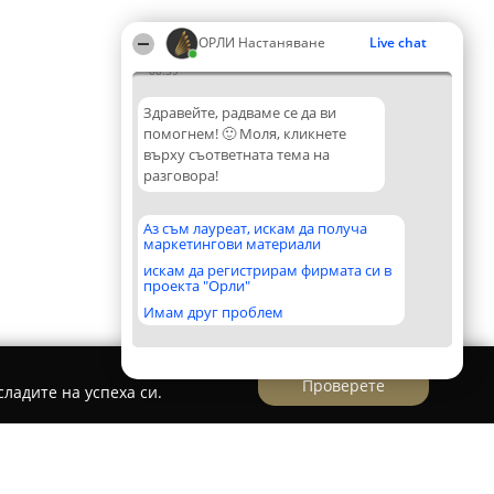
ОРЛИ Настаняване
Live chat
08:39
Здравейте, радваме се да ви
помогнем! 🙂 Моля, кликнете
върху съответната тема на
разговора!
Аз съм лауреат, искам да получа
маркетингови материали
искам да регистрирам фирмата си в
проекта "Орли"
Имам друг проблем
Проверете
ладите на успеха си.