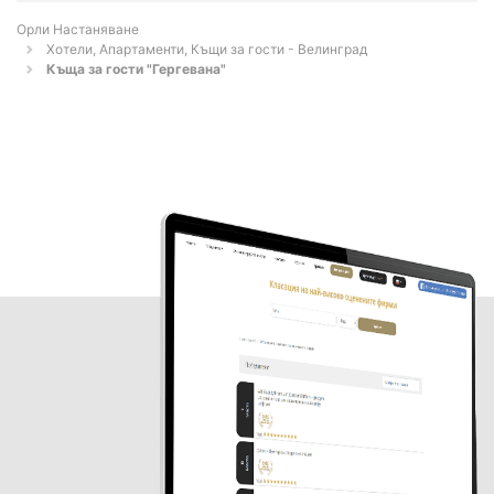
Орли Настаняване
Хотели, Апартаменти, Къщи за гости - Велинград
Къща за гости "Гергевана"