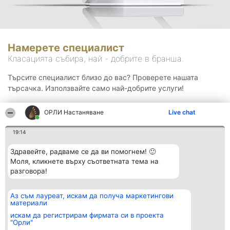
Намерете специалист
Класацията събира, най - добрите в бранша.
Търсите специалист близо до вас? Проверете нашата
търсачка. Използвайте само най-добрите услуги!
ОРЛИ Настаняване
Live chat
Търсене
19:14
Здравейте, радваме се да ви помогнем! 🙂
Моля, кликнете върху съответната тема на
разговора!
Аз съм лауреат, искам да получа маркетингови
Организатор на
Класация
Контакти
материали
класиране
Победители
Контакти
Beautiful Company S.R.L.
Списък на
искам да регистрирам фирмата си в проекта
BulevardulAleea Timișul De
всички
"Орли"
Sus Nr. 2, Bl. A30, Sc. A, Et.
победители