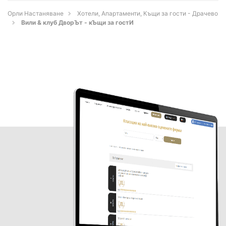
Орли Настаняване
Хотели, Апартаменти, Къщи за гости - Драчево
Вили & клуб ДворЪт - кЪщи за гостИ