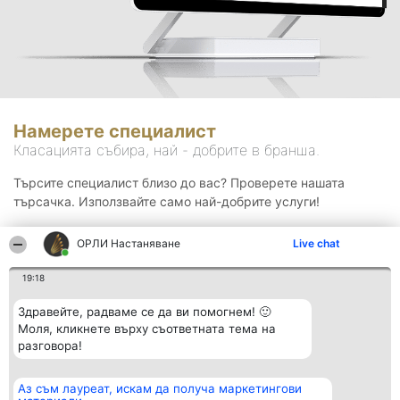
Намерете специалист
Класацията събира, най - добрите в бранша.
Търсите специалист близо до вас? Проверете нашата
търсачка. Използвайте само най-добрите услуги!
ОРЛИ Настаняване
Live chat
Търсене
19:18
Здравейте, радваме се да ви помогнем! 🙂
Моля, кликнете върху съответната тема на
разговора!
Аз съм лауреат, искам да получа маркетингови
Организатор на
Класация
Контакти