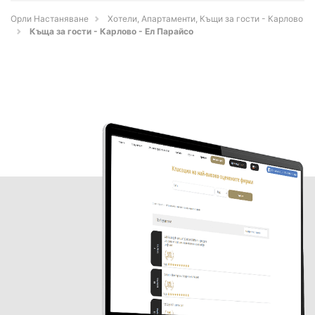
Орли Настаняване
Хотели, Апартаменти, Къщи за гости - Карлово
Къща за гости - Карлово - Ел Парайсо