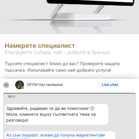
Намерете специалист
Класацията събира, най - добрите в бранша.
Търсите специалист близо до вас? Проверете нашата
търсачка. Използвайте само най-добрите услуги!
ОРЛИ Настаняване
Live chat
Търсене
19:11
Здравейте, радваме се да ви помогнем! 🙂
Моля, кликнете върху съответната тема на
разговора!
Аз съм лауреат, искам да получа маркетингови
Организатор на
Класация
Контакти