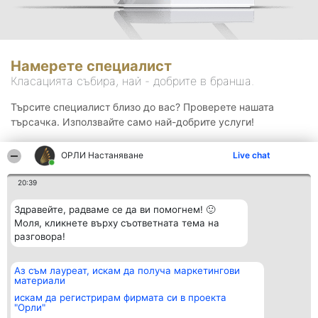
Намерете специалист
Класацията събира, най - добрите в бранша.
Търсите специалист близо до вас? Проверете нашата
търсачка. Използвайте само най-добрите услуги!
ОРЛИ Настаняване
Live chat
Търсене
20:39
Здравейте, радваме се да ви помогнем! 🙂
Моля, кликнете върху съответната тема на
разговора!
Аз съм лауреат, искам да получа маркетингови
Организатор на
Класация
Контакти
материали
класиране
Победители
Контакти
Beautiful Company S.R.L.
Списък на
искам да регистрирам фирмата си в проекта
BulevardulAleea Timișul De
всички
"Орли"
Sus Nr. 2, Bl. A30, Sc. A, Et.
победители