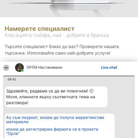
Намерете специалист
Класацията събира, най - добрите в бранша.
Търсите специалист близо до вас? Проверете нашата
търсачка. Използвайте само най-добрите услуги!
ОРЛИ Настаняване
Live chat
Търсене
06:42
Здравейте, радваме се да ви помогнем! 🙂
Моля, кликнете върху съответната тема на
разговора!
Аз съм лауреат, искам да получа маркетингови
Организатор на
Класация
Контакти
материали
класиране
Победители
Контакти
Beautiful Company S.R.L.
Списък на
искам да регистрирам фирмата си в проекта
BulevardulAleea Timișul De
всички
"Орли"
Sus Nr. 2, Bl. A30, Sc. A, Et.
победители