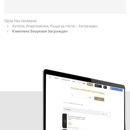
Орли Настаняване
Хотели, Апартаменти, Къщи за гости - Загражден
Комплекс Бозукови Загражден