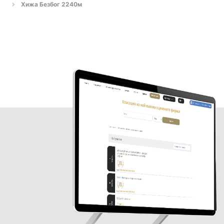
Хижа Безбог 2240м