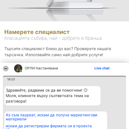
Намерете специалист
Класацията събира, най - добрите в бранша.
Търсите специалист близо до вас? Проверете нашата
търсачка. Използвайте само най-добрите услуги!
ОРЛИ Настаняване
Live chat
Търсене
16:23
Здравейте, радваме се да ви помогнем! 🙂
Моля, кликнете върху съответната тема на
разговора!
Аз съм лауреат, искам да получа маркетингови
Организатор на
Класация
Контакти
материали
класиране
Победители
Контакти
Beautiful Company S.R.L.
Списък на
искам да регистрирам фирмата си в проекта
BulevardulAleea Timișul De
всички