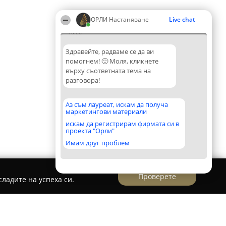
ОРЛИ Настаняване
Live chat
10:26
Здравейте, радваме се да ви
помогнем! 🙂 Моля, кликнете
върху съответната тема на
разговора!
Аз съм лауреат, искам да получа
маркетингови материали
искам да регистрирам фирмата си в
проекта "Орли"
Имам друг проблем
Проверете
ладите на успеха си.