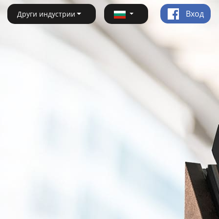
Вход
Други индустрии