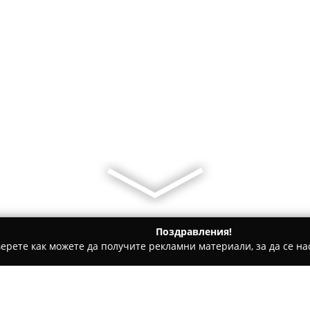
Поздравления!
ерете как можете да получите рекламни материали, за да се нас
 за гости - Баня
White houses/Белите къщи