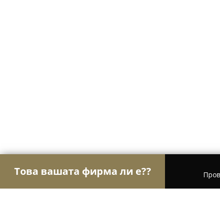
Това вашата фирма ли е??
Пров
Орли Настаняване
Хотели, Апартаменти, Къщи