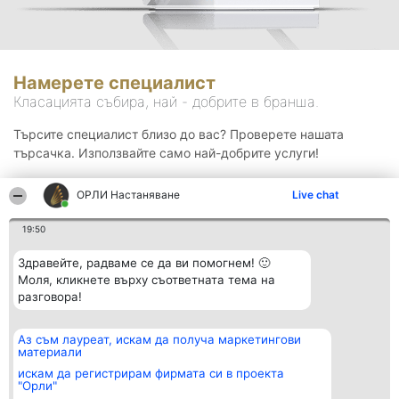
Намерете специалист
Класацията събира, най - добрите в бранша.
Търсите специалист близо до вас? Проверете нашата
търсачка. Използвайте само най-добрите услуги!
ОРЛИ Настаняване
Live chat
Търсене
19:50
Здравейте, радваме се да ви помогнем! 🙂
Моля, кликнете върху съответната тема на
разговора!
Аз съм лауреат, искам да получа маркетингови
Организатор на
Класация
Контакти
материали
класиране
Победители
Контакти
Beautiful Company S.R.L.
Списък на
искам да регистрирам фирмата си в проекта
BulevardulAleea Timișul De
всички
"Орли"
Sus Nr. 2, Bl. A30, Sc. A, Et.
победители