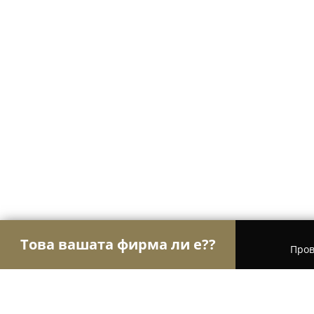
Това вашата фирма ли е??
Пров
Орли Настаняване
Хотели, Апартаменти, Къщи