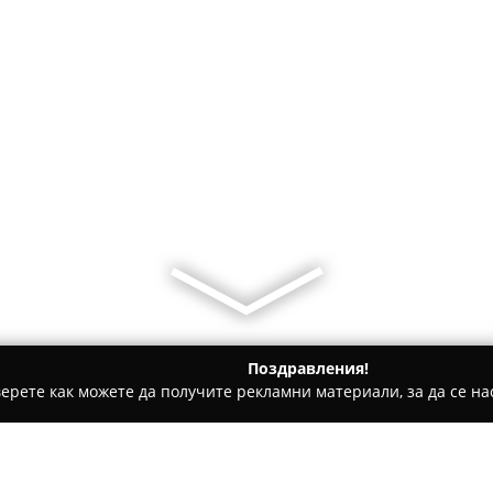
Поздравления!
ерете как можете да получите рекламни материали, за да се нас
 за гости - Созопол
Каравани "Aloha"