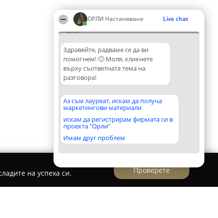
ОРЛИ Настаняване
Live chat
02:00
Здравейте, радваме се да ви
помогнем! 🙂 Моля, кликнете
върху съответната тема на
разговора!
Аз съм лауреат, искам да получа
маркетингови материали
искам да регистрирам фирмата си в
проекта "Орли"
Имам друг проблем
Проверете
ладите на успеха си.