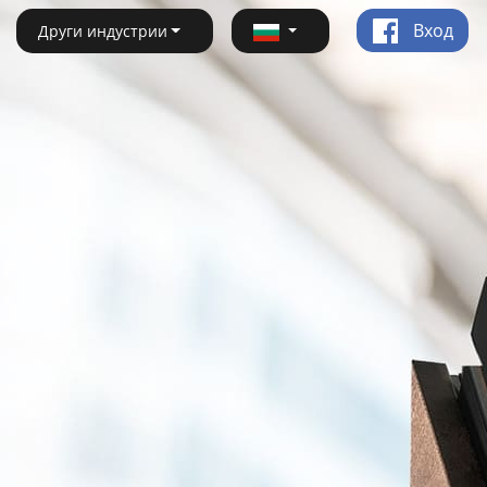
Вход
Други индустрии