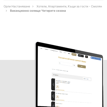
Орли Настаняване
Хотели, Апартаменти, Къщи за гости - Смолян
Ваканционно селище Четирите сезона