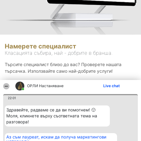
Намерете специалист
Класацията събира, най - добрите в бранша.
Търсите специалист близо до вас? Проверете нашата
търсачка. Използвайте само най-добрите услуги!
ОРЛИ Настаняване
Live chat
Търсене
22:01
Здравейте, радваме се да ви помогнем! 🙂
Моля, кликнете върху съответната тема на
разговора!
Аз съм лауреат, искам да получа маркетингови
Организатор на
Класация
Контакти