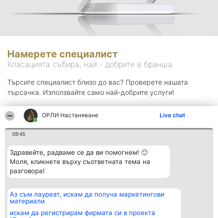
Намерете специалист
Класацията събира, най - добрите в бранша.
Търсите специалист близо до вас? Проверете нашата
търсачка. Използвайте само най-добрите услуги!
ОРЛИ Настаняване
Live chat
Търсене
09:45
Здравейте, радваме се да ви помогнем! 🙂
Моля, кликнете върху съответната тема на
разговора!
Аз съм лауреат, искам да получа маркетингови
Организатор на
Класация
Контакти
материали
класиране
Победители
Контакти
Beautiful Company S.R.L.
Списък на
искам да регистрирам фирмата си в проекта
BulevardulAleea Timișul De
всички