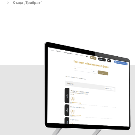
Къща „Трибрат“