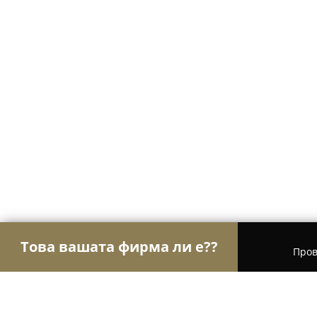
Това вашата фирма ли е??
Пров
Орли Настаняване
Хотели, Апартаменти, Къщи