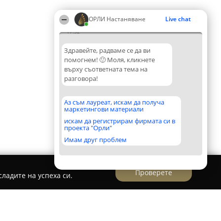
ОРЛИ Настаняване
Live chat
17:32
Здравейте, радваме се да ви
помогнем! 🙂 Моля, кликнете
върху съответната тема на
разговора!
Аз съм лауреат, искам да получа
маркетингови материали
искам да регистрирам фирмата си в
проекта "Орли"
Имам друг проблем
Проверете
ладите на успеха си.