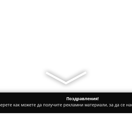
Поздравления!
ерете как можете да получите рекламни материали, за да се нас
 за гости - Радуил
Къща за гости Григорови