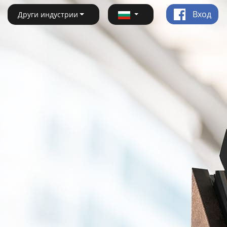
Вход
Други индустрии