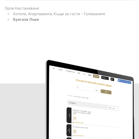
Орли Настаняване
Хотели, Апартаменти, Къщи за гости - Големаните
Бунгала Лъки