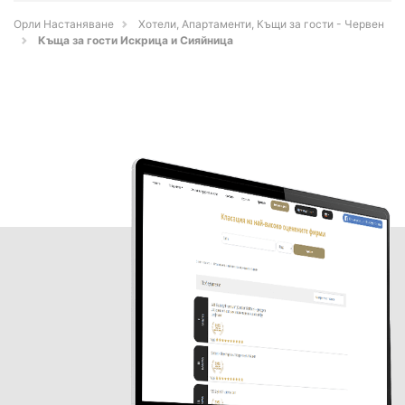
Орли Настаняване
Хотели, Апартаменти, Къщи за гости - Червен
Къща за гости Искрица и Сияйница