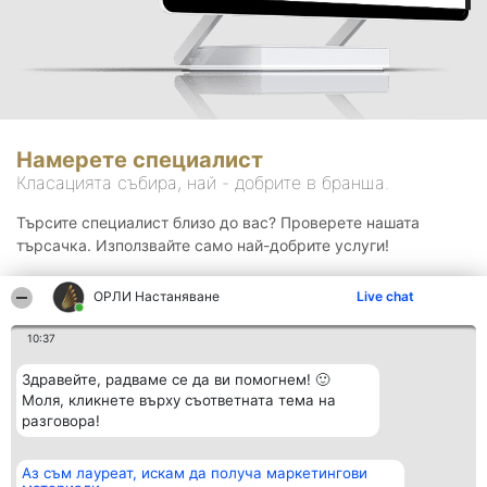
Намерете специалист
Класацията събира, най - добрите в бранша.
Търсите специалист близо до вас? Проверете нашата
търсачка. Използвайте само най-добрите услуги!
ОРЛИ Настаняване
Live chat
Търсене
10:37
Здравейте, радваме се да ви помогнем! 🙂
Моля, кликнете върху съответната тема на
разговора!
Аз съм лауреат, искам да получа маркетингови
Организатор на
Класация
Контакти