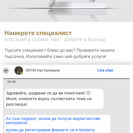
Намерете специалист
Класацията събира, най - добрите в бранша.
Търсите специалист близо до вас? Проверете нашата
търсачка. Използвайте само най-добрите услуги!
ОРЛИ Настаняване
Live chat
Търсене
00:39
Здравейте, радваме се да ви помогнем! 🙂
Моля, кликнете върху съответната тема на
разговора!
Аз съм лауреат, искам да получа маркетингови
Организатор на
Класация
Контакти
материали
класиране
Победители
Контакти
Beautiful Company S.R.L.
Списък на
искам да регистрирам фирмата си в проекта
BulevardulAleea Timișul De
всички