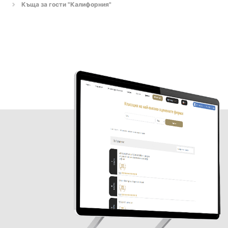
Къща за гости "Калифорния"