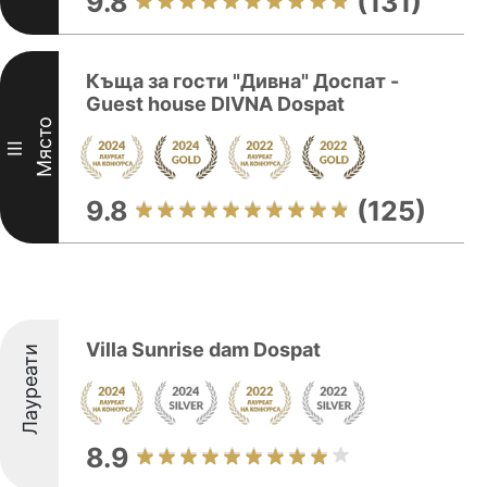
9.8
(131)
Къща за гости "Дивна" Доспат -
Guest house DIVNA Dospat
Място
III
9.8
(125)
Villa Sunrise dam Dospat
Лауреати
8.9