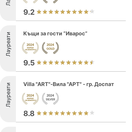
9.2
Къщи за гости “Иварос”
Лауреати
9.5
Villa "ART"-Вила "АРТ" - гр. Доспат
Лауреати
8.8