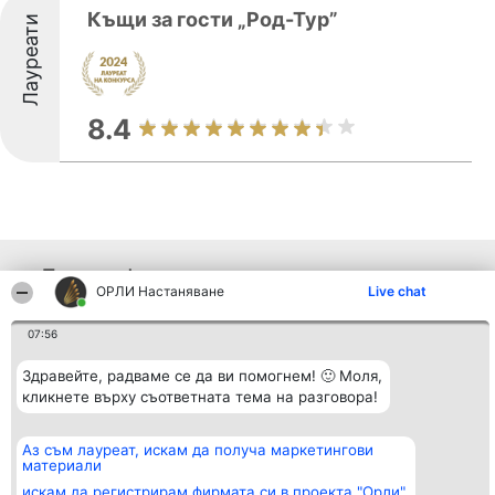
Къщи за гости „Род-Тур”
Лауреати
8.4
Други фирми от региона
ОРЛИ Настаняване
Live chat
07:56
Организатор на
Класация
Контакти
класиране
Победители
Контакти
Здравейте, радваме се да ви помогнем! 🙂 Моля,
Beautiful Company S.R.L.
Списък на
кликнете върху съответната тема на разговора!
BulevardulAleea Timișul De
всички
Sus Nr. 2, Bl. A30, Sc. A, Et.
победители
4, Ap. 13
Правила
Аз съм лауреат, искам да получа маркетингови
București 53-238
Статут/Устав
материали
CUI 36737675
Политика за
поверителност
искам да регистрирам фирмата си в проекта "Орли"