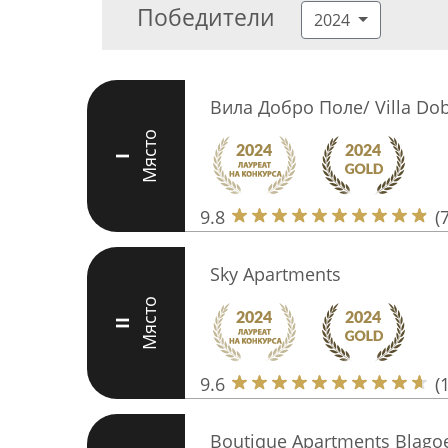
Победители
2024
Вила Добро Поле/ Villa Dob
Място
I
9.8
(
Sky Apartments
Място
II
9.6
(
Boutique Apartments Blago