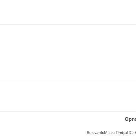
Орг
BulevardulAleea Timișul De Sus