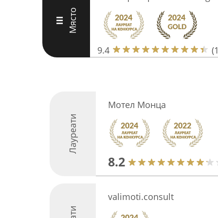
Място
III
9.4
(
Мотел Монца
Лауреати
8.2
valimoti.consult