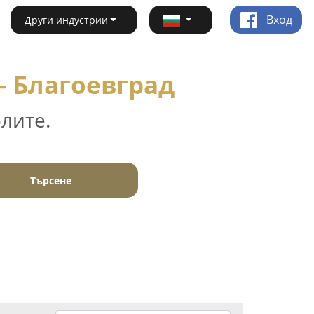
Вход
Други индустрии
- Благоевград
лите.
Търсене