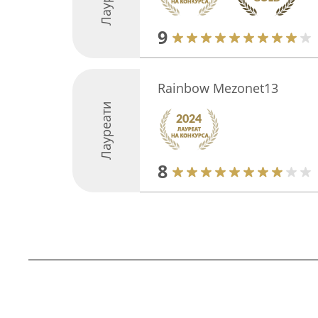
9
Rainbow Mezonet13
Лауреати
8