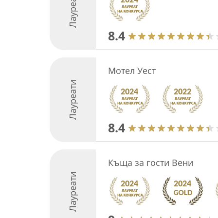
Лауреати
8.4
Мотел Уест
Лауреати
8.4
Къща за гости Вени
Лауреати