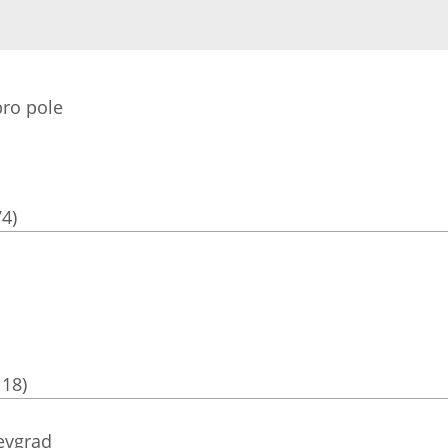
ro pole
74)
118)
evgrad