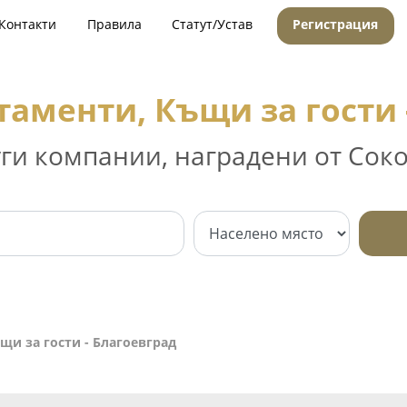
Контакти
Правила
Статут/Устав
Регистрация
таменти, Къщи за гости 
уги компании, наградени от Соко
щи за гости - Благоевград