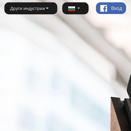
Вход
Други индустрии