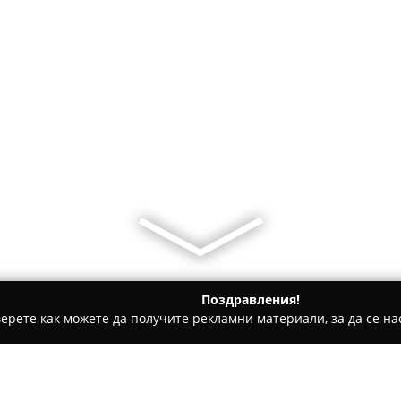
Поздравления!
ерете как можете да получите рекламни материали, за да се нас
 за гости - Благоевград
Boutique Apartments Blagoevgrad