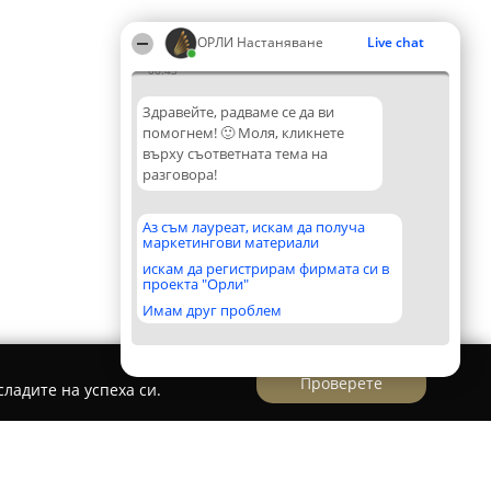
ОРЛИ Настаняване
Live chat
06:43
Здравейте, радваме се да ви
помогнем! 🙂 Моля, кликнете
върху съответната тема на
разговора!
Аз съм лауреат, искам да получа
маркетингови материали
искам да регистрирам фирмата си в
проекта "Орли"
Имам друг проблем
Проверете
ладите на успеха си.