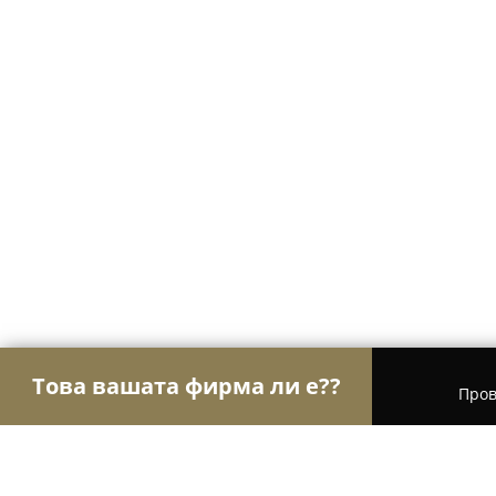
Това вашата фирма ли е??
Пров
Орли Настаняване
Хотели, Апартаменти, Къщи