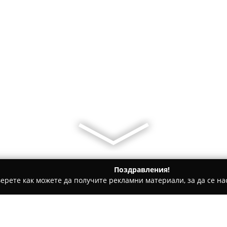
Поздравления!
ерете как можете да получите рекламни материали, за да се нас
 за гости - Говедарци
Къща за гости "Аник"