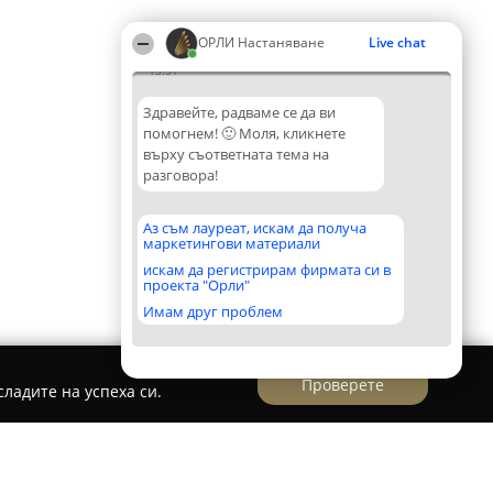
ОРЛИ Настаняване
Live chat
15:51
Здравейте, радваме се да ви
помогнем! 🙂 Моля, кликнете
върху съответната тема на
разговора!
Аз съм лауреат, искам да получа
маркетингови материали
искам да регистрирам фирмата си в
проекта "Орли"
Имам друг проблем
Проверете
ладите на успеха си.