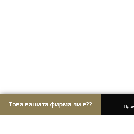
Това вашата фирма ли е??
Пров
Орли Настаняване
Хотели, Апартаменти, Къщи