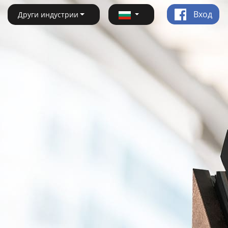
Вход
Други индустрии