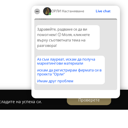
ОРЛИ Настаняване
Live chat
19:03
Здравейте, радваме се да ви
помогнем! 🙂 Моля, кликнете
върху съответната тема на
разговора!
Аз съм лауреат, искам да получа
маркетингови материали
искам да регистрирам фирмата си в
проекта "Орли"
Имам друг проблем
Проверете
ладите на успеха си.