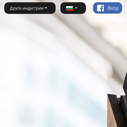
Вход
Други индустрии