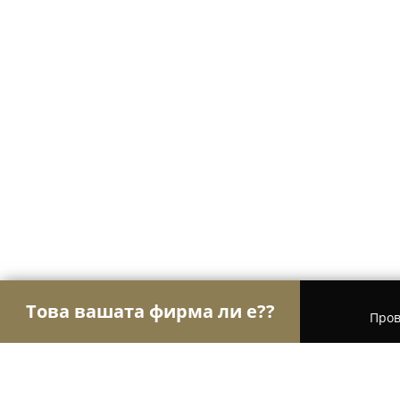
Това вашата фирма ли е??
Пров
Орли Настаняване
Хотели, Апартаменти, Къщи