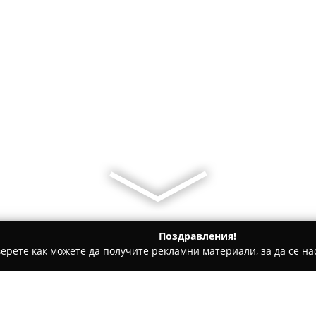
Поздравления!
ерете как можете да получите рекламни материали, за да се нас
 за гости - Китен
Вилно Селище Жасмин-Бодуров Китен