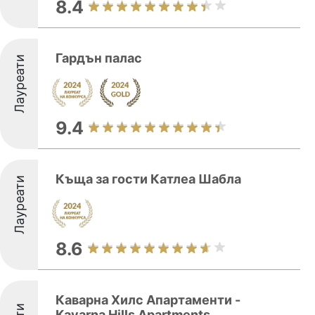
8.4
Гардън палас
Лауреати
9.4
Къща за гости Катлеа Шабла
Лауреати
8.6
Каварна Хилс Апартаменти -
Kavarna Hills Apartments