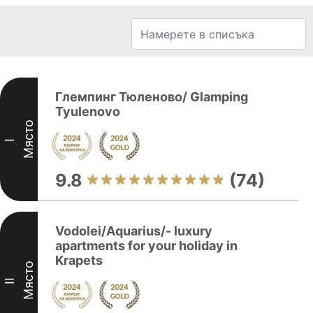
Глемпинг Тюленово/ Glamping
Tyulenovo
Място
I
9.8
(74)
Vodolei/Aquarius/- luxury
apartments for your holiday in
Krapets
Място
II