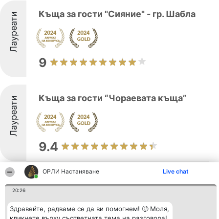
Къща за гости "Сияние" - гр. Шабла
Лауреати
9
Къща за гости “Чораевата къща”
Лауреати
9.4
ОРЛИ Настаняване
Live chat
Calithea Complex
Лауреати
20:26
Здравейте, радваме се да ви помогнем! 🙂 Моля,
кликнете върху съответната тема на разговора!